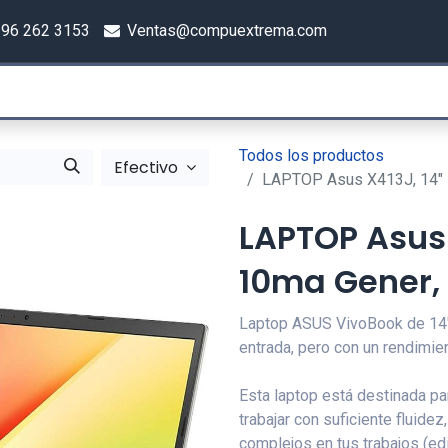
96 262 3153
Ventas@compuextrema.com
Inicio
Tienda
Punto de Venta
orías
Todos los productos
Efectivo
LAPTOP Asus X413J, 14" 
LAPTOP Asus 
10ma Gener,
Laptop ASUS VivoBook de 14",
entrada, pero con un rendimie
Esta laptop está destinada pa
trabajar con suficiente fluidez
complejos en tus trabajos (ed