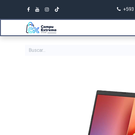
+593 
Categ